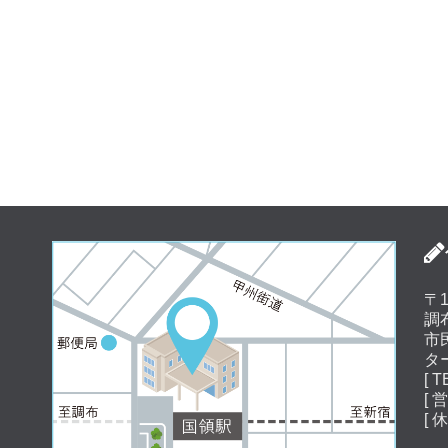
〒1
調
市
タ
[ T
[ 
[ 
（