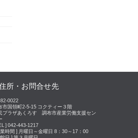
。
住所・お問合せ先
82-0022
布市国領町2-5-15 コクティー３階
民プラザあくろす 調布市産業労働支援セン
ー
EL ] 042-443-1217
営業時間 ] 月曜日～金曜日 8：30～17：00
休館日 ] 第３月曜日