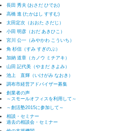
長田 秀夫 (おさだ ひでお)
高橋 進 (たかはし すすむ)
太田定次（おおた さだじ）
小田 明彦（おだ あきひこ）
宮川 公一（みやかわ こういち）
角 杉信（すみ すぎのぶ）
加納 道章（カノウ ミチアキ）
山田 記代美（やまだ きよみ）
池上 直輝（いけがみ なおき）
調布市経営アドバイザー募集
創業者の声
～スモールオフィスを利用して～
～創活塾2015に参加して～
相談・セミナー
過去の相談会・セミナー
他の支援機関