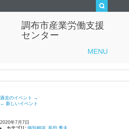
調布市産業労働支援
センター
MENU
イベントカテゴリ:
長田 秀夫
過去のイベント
→
←
新しいイベント
【創業経営相談】長田
2020年7月7日
カテゴリ:
個別相談
,
長田 秀夫