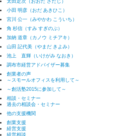
太田定次（おおた さだじ）
小田 明彦（おだ あきひこ）
宮川 公一（みやかわ こういち）
角 杉信（すみ すぎのぶ）
加納 道章（カノウ ミチアキ）
山田 記代美（やまだ きよみ）
池上 直輝（いけがみ なおき）
調布市経営アドバイザー募集
創業者の声
～スモールオフィスを利用して～
～創活塾2015に参加して～
相談・セミナー
過去の相談会・セミナー
他の支援機関
創業支援
経営支援
経営相談